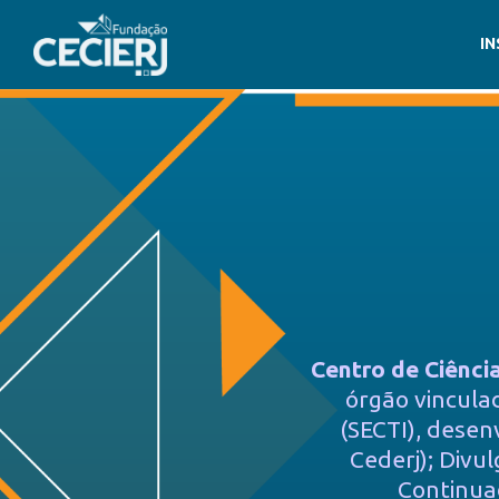
IN
Centro de Ciênci
órgão vinculad
(SECTI), desen
Cederj); Divu
Continuad