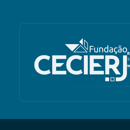
R
T
w