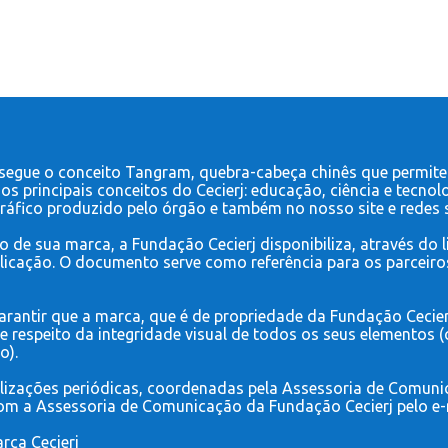
 segue o conceito Tangram, quebra-cabeça chinês que permite 
s principais conceitos do Cecierj: educação, ciência e tecnol
gráfico produzido pelo órgão e também no nosso site e redes s
o de sua marca, a Fundação Cecierj disponibiliza, através do
icação. O documento serve como referência para os parceiros 
ntir que a marca, que é de propriedade da Fundação Cecierj, 
 respeito da integridade visual de todos os seus elementos (co
o).
lizações periódicas, coordenadas pela Assessoria de Comunica
om a Assessoria de Comunicação da Fundação Cecierj pelo e
rca Cecierj