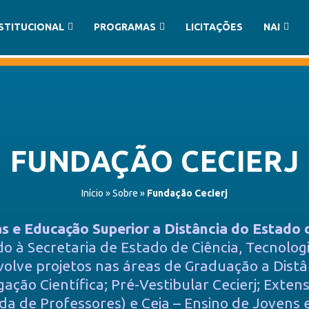
STITUCIONAL
PROGRAMAS
LICITAÇÕES
NAI
FUNDAÇÃO CECIERJ
Início
»
Sobre
»
Fundação Cecierj
as e Educação Superior a Distância do Estado 
o à Secretaria de Estado de Ciência, Tecnolog
volve projetos nas áreas de Graduação a Distâ
lgação Científica; Pré-Vestibular Cecierj; Exte
a de Professores) e Ceja – Ensino de Jovens 