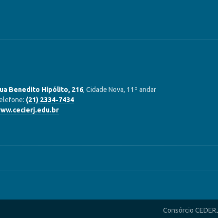
ua Benedito Hipólito, 216
, Cidade Nova, 11º andar
elefone:
(21) 2334-7434
ww.cecierj.edu.br
Consórcio CEDER